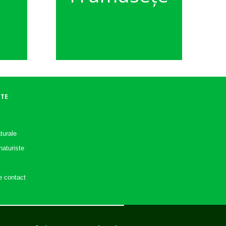
ITE
turale
aturiste
e contact