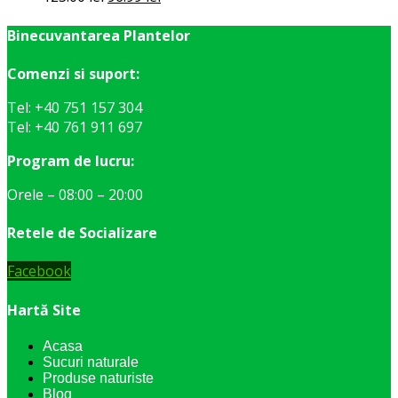
inițial
curent
a
este:
Binecuvantarea Plantelor
fost:
96.99 lei.
Comenzi si suport:
123.00 lei.
Tel: +40 751 157 304
Tel: +40 761 911 697
Program de lucru:
Orele – 08:00 – 20:00
Retele de Socializare
Facebook
Hartă Site
Acasa
Sucuri naturale
Produse naturiste
Blog