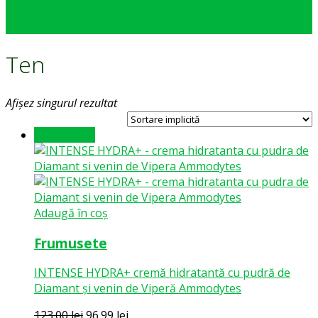
Ten
Afișez singurul rezultat
Pret redus !
Adaugă în coș
Frumusete
INTENSE HYDRA+ cremă hidratantă cu pudră de
Diamant și venin de Viperă Ammodytes
Prețul
Prețul
123.00
lei
96.99
lei