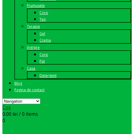
Frumusete
Corp
Ten
Terapie
Gel
Crema
Ingrijire
Corp
Par
Casa
Detergent
Blog
Pagina de contact
Coș
0.00
lei
/ 0 items
0
0