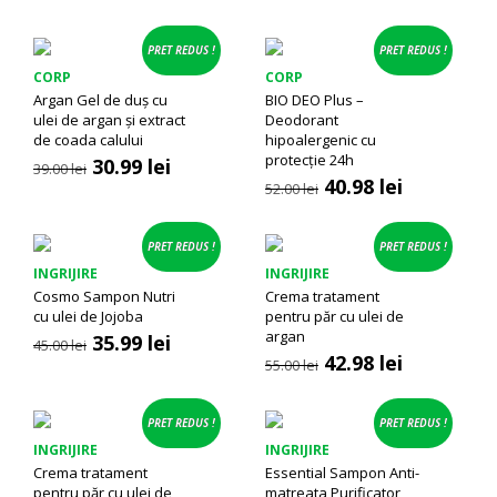
PRET REDUS !
PRET REDUS !
CORP
CORP
Argan Gel de duș cu
BIO DEO Plus –
ulei de argan și extract
Deodorant
de coada calului
hipoalergenic cu
protecție 24h
Prețul
Prețul
30.99
lei
39.00
lei
Prețul
Prețul
inițial
curent
40.98
lei
52.00
lei
inițial
curent
a
este:
a
este:
fost:
30.99 lei.
fost:
40.98 lei.
39.00 lei.
PRET REDUS !
PRET REDUS !
52.00 lei.
INGRIJIRE
INGRIJIRE
Cosmo Sampon Nutri
Crema tratament
cu ulei de Jojoba
pentru păr cu ulei de
argan
Prețul
Prețul
35.99
lei
45.00
lei
Prețul
Prețul
inițial
curent
42.98
lei
55.00
lei
inițial
curent
a
este:
a
este:
fost:
35.99 lei.
fost:
42.98 lei.
45.00 lei.
PRET REDUS !
PRET REDUS !
55.00 lei.
INGRIJIRE
INGRIJIRE
Crema tratament
Essential Sampon Anti-
pentru păr cu ulei de
matreata Purificator