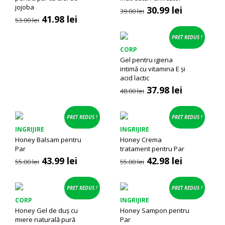
jojoba
Prețul
Prețul
30.99
lei
39.00
lei
Prețul
Prețul
41.98
lei
inițial
curent
53.00
lei
inițial
curent
a
este:
a
este:
fost:
30.99 lei.
PRET REDUS !
fost:
41.98 lei.
39.00 lei.
CORP
53.00 lei.
Gel pentru igiena
intimă cu vitamina E și
acid lactic
Prețul
Prețul
37.98
lei
48.00
lei
inițial
curent
a
este:
fost:
37.98 lei.
PRET REDUS !
PRET REDUS !
48.00 lei.
INGRIJIRE
INGRIJIRE
Honey Balsam pentru
Honey Crema
Par
tratament pentru Par
Prețul
Prețul
Prețul
Prețul
43.99
lei
42.98
lei
55.00
lei
55.00
lei
inițial
curent
inițial
curent
a
este:
a
este:
fost:
43.99 lei.
fost:
42.98 lei.
PRET REDUS !
PRET REDUS !
55.00 lei.
55.00 lei.
CORP
INGRIJIRE
Honey Gel de duș cu
Honey Sampon pentru
miere naturală pură
Par