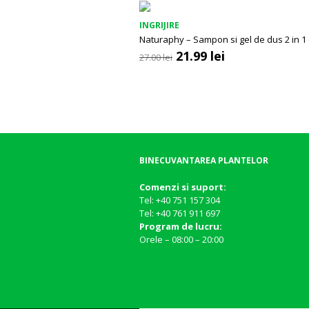
fost:
14.98 lei.
18.00 lei.
INGRIJIRE
Naturaphy – Sampon si gel de dus 2 in 1 
Prețul
Prețul
21.99
lei
27.00
lei
inițial
curent
a
este:
fost:
21.99 lei.
27.00 lei.
BINECUVANTAREA PLANTELOR
Comenzi si suport:
Tel: +40 751 157 304
Tel: +40 761 911 697
Program de lucru:
Orele – 08:00 – 20:00