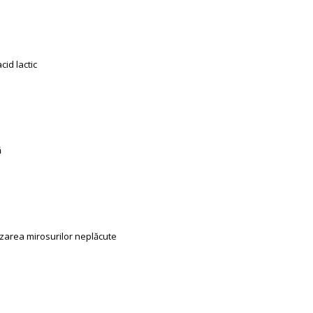
cid lactic
ă
izarea mirosurilor neplăcute