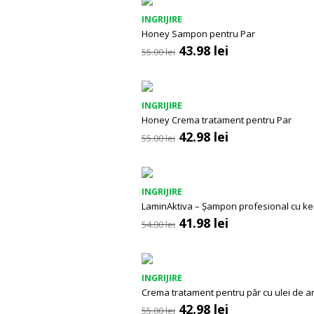
INGRIJIRE
Honey Sampon pentru Par
Prețul
Prețul
43.98
lei
55.00
lei
inițial
curent
a
este:
fost:
43.98 lei.
55.00 lei.
INGRIJIRE
Honey Crema tratament pentru Par
Prețul
Prețul
42.98
lei
55.00
lei
inițial
curent
a
este:
fost:
42.98 lei.
55.00 lei.
INGRIJIRE
LaminAktiva – Șampon profesional cu ke
Prețul
Prețul
41.98
lei
54.00
lei
inițial
curent
a
este:
fost:
41.98 lei.
54.00 lei.
INGRIJIRE
Crema tratament pentru păr cu ulei de a
Prețul
Prețul
42.98
lei
55.00
lei