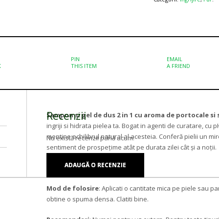
PIN
EMAIL
K
THIS ITEM
A FRIEND
Recenzii
Sampon si gel de dus 2 in 1 cu aroma de portocale si
ingriji si hidrata pielea ta. Bogat in agenti de curatare, cu 
mentine echilibrul natural al acesteia. Conferă pielii un mir
Nu există recenzii până acum.
sentiment de prospețime atât pe durata zilei cât și a noții.
ADAUGĂ O RECENZIE
Mod de folosire
: Aplicati o cantitate mica pe piele sau 
obtine o spuma densa. Clatiti bine.