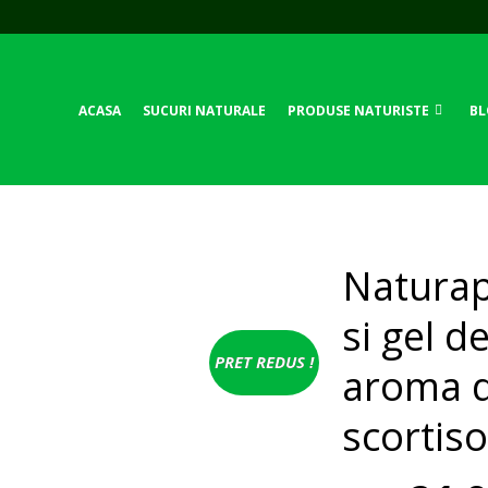
ACASA
SUCURI NATURALE
PRODUSE NATURISTE
BL
Natura
si gel d
PRET REDUS !
aroma d
scortis