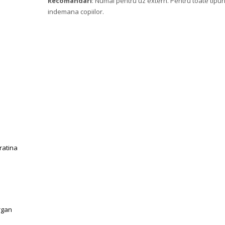
Recomandari
: Numai pentru uz extern. Pentru toate tipuril
indemana copiilor.
ratina
rgan