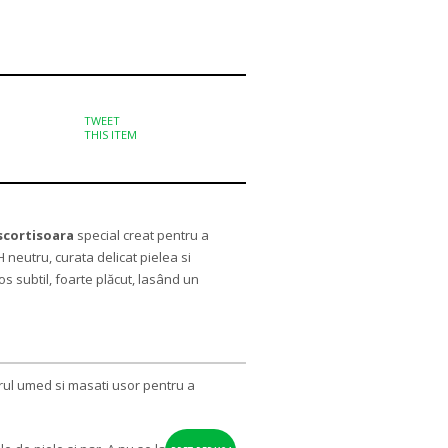
TWEET
THIS ITEM
 scortisoara
special creat pentru a
pH neutru, curata delicat pielea si
os subtil, foarte plăcut, lasând un
parul umed si masati usor pentru a