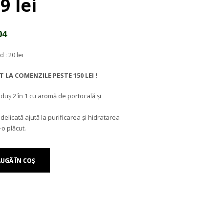
țul
Prețul
99
lei
ial
curent
este:
:
21.99 lei.
304
0 lei.
 : 20 lei
LA COMENZILE PESTE 150 LEI !
duș 2 în 1 cu aromă de portocală și
elicată ajută la purificarea și hidratarea
-o plăcut.
UGĂ ÎN COȘ