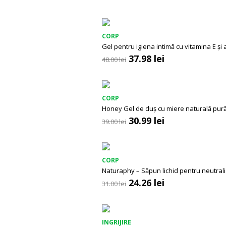
inițial
curent
a
este:
fost:
42.98 lei.
55.00 lei.
CORP
Gel pentru igiena intimă cu vitamina E și a
Prețul
Prețul
37.98
lei
48.00
lei
inițial
curent
a
este:
fost:
37.98 lei.
48.00 lei.
CORP
Honey Gel de duș cu miere naturală pur
Prețul
Prețul
30.99
lei
39.00
lei
inițial
curent
a
este:
fost:
30.99 lei.
39.00 lei.
CORP
Naturaphy – Săpun lichid pentru neutral
Prețul
Prețul
24.26
lei
31.00
lei
inițial
curent
a
este:
fost:
24.26 lei.
31.00 lei.
INGRIJIRE