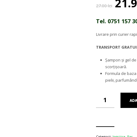
Pre
21.
iniț
27.00
lei
a
fost
Tel. 0751 157 
27.0
Livrare prin curier rapid
TRANSPORT GRATUIT 
Șampon și gel de 
scorțișoară.
Formula de baza d
pielii, parfumând
ADA
Categorii:
Ingrijire
,
Par
.