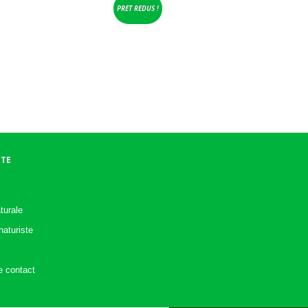
PRET REDUS !
ITE
turale
aturiste
e contact