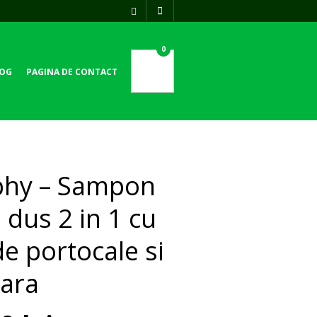
0
OG
PAGINA DE CONTACT
phy – Sampon
e dus 2 in 1 cu
e portocale si
oara