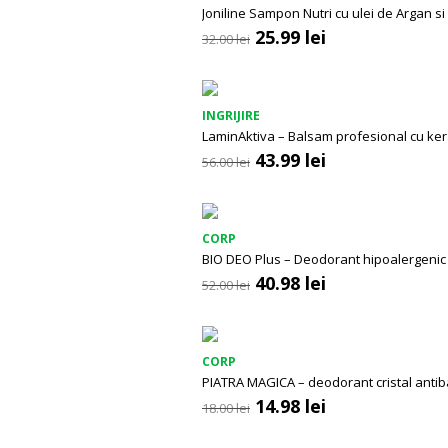
Joniline Sampon Nutri cu ulei de Argan si
Prețul
Prețul
25.99
lei
32.00
lei
inițial
curent
a
este:
fost:
25.99 lei.
32.00 lei.
INGRIJIRE
LaminAktiva – Balsam profesional cu kera
Prețul
Prețul
43.99
lei
56.00
lei
inițial
curent
a
este:
fost:
43.99 lei.
56.00 lei.
CORP
BIO DEO Plus – Deodorant hipoalergenic 
Prețul
Prețul
40.98
lei
52.00
lei
inițial
curent
a
este:
fost:
40.98 lei.
52.00 lei.
CORP
PIATRA MAGICA – deodorant cristal antib
Prețul
Prețul
14.98
lei
18.00
lei
inițial
curent
a
este: