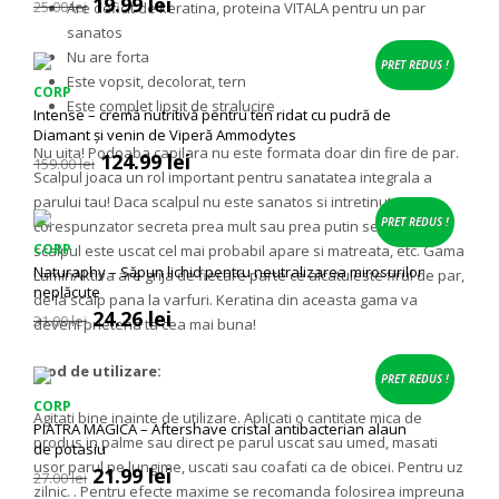
Prețul
Prețul
19.99
lei
25.00
lei
Are deficit de keratina, proteina VITALA pentru un par
inițial
curent
sanatos
a
este:
Nu are forta
fost:
19.99 lei.
PRET REDUS !
Este vopsit, decolorat, tern
25.00 lei.
CORP
Este complet lipsit de stralucire
Intense – cremă nutritivă pentru ten ridat cu pudră de
Diamant și venin de Viperă Ammodytes
Nu uita! Podoaba capilara nu este formata doar din fire de par.
Prețul
Prețul
124.99
lei
159.00
lei
Scalpul joaca un rol important pentru sanatatea integrala a
inițial
curent
a
este:
parului tau! Daca scalpul nu este sanatos si intretinut
fost:
124.99 lei.
PRET REDUS !
corespunzator secreta prea mult sau prea putin sebum, daca
159.00 lei.
CORP
scalpul este uscat cel mai probabil apare si matreata, etc. Gama
Naturaphy – Săpun lichid pentru neutralizarea mirosurilor
LaminAktiva are grija de fiecare parte ce alcatuieste firul de par,
neplăcute
de la scalp pana la varfuri. Keratina din aceasta gama va
Prețul
Prețul
24.26
lei
31.00
lei
deveni prietena ta cea mai buna!
inițial
curent
a
este:
Mod de utilizare:
fost:
24.26 lei.
PRET REDUS !
31.00 lei.
CORP
Agitati bine inainte de utilizare. Aplicati o cantitate mica de
PIATRA MAGICA – Aftershave cristal antibacterian alaun
produs in palme sau direct pe parul uscat sau umed, masati
de potasiu
usor parul pe lungime, uscati sau coafati ca de obicei. Pentru uz
Prețul
Prețul
21.99
lei
27.00
lei
zilnic. . Pentru efecte maxime se recomanda folosirea impreuna
inițial
curent