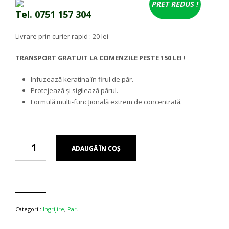
fost:
43.98 lei.
PRET REDUS !
56.00 lei.
Tel. 0751 157 304
Livrare prin curier rapid : 20 lei
TRANSPORT GRATUIT LA COMENZILE PESTE 150 LEI !
Infuzează keratina în firul de păr.
Protejează și sigilează părul.
Formulă multi-funcțională extrem de concentrată.
ADAUGĂ ÎN COȘ
Categorii:
Ingrijire
,
Par
.