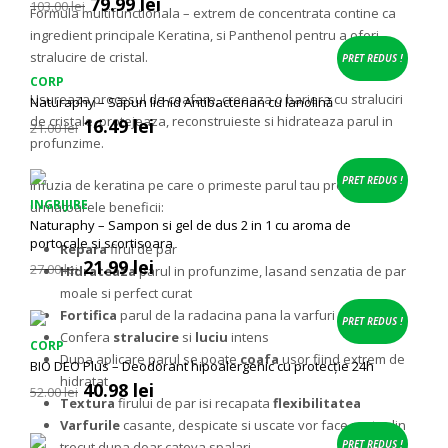
Prețul
Prețul
79.99
lei
103.00
lei
Formula multifunctionala – extrem de concentrata contine ca
inițial
curent
ingredient principale Keratina, si Panthenol pentru a oferi
a
este:
stralucire de cristal.
fost:
79.99 lei.
PRET REDUS !
103.00 lei.
CORP
Usureaza procesul de coafare, creeaza o bariera cu straluciri
Naturaphy – Săpun lichid Antibacterian cu lanolină
de cristale, protejeaza, reconstruieste si hidrateaza parul in
Prețul
Prețul
16.49
lei
21.00
lei
inițial
curent
profunzime.
a
este:
fost:
16.49 lei.
PRET REDUS !
Infuzia de keratina pe care o primeste parul tau promite
21.00 lei.
INGRIJIRE
urmatoarele beneficii:
Naturaphy – Sampon si gel de dus 2 in 1 cu aroma de
portocale si scortisoara
Repara
firul de par
Prețul
Prețul
21.99
lei
27.00
lei
Hidrateaza
parul in profunzime, lasand senzatia de par
inițial
curent
moale si perfect curat
a
este:
Fortifica
parul de la radacina pana la varfuri
fost:
21.99 lei.
PRET REDUS !
Confera
stralucire
si
luciu
intens
27.00 lei.
CORP
Dupa aplicare parul se poate
coafa
usor fiind extrem de
BIO DEO Plus – Deodorant hipoalergenic cu protecție 24h
hidratat
Prețul
Prețul
40.98
lei
52.00
lei
Textura
firului de par isi recapata
flexibilitatea
inițial
curent
a
este:
Varfurile
casante, despicate si uscate vor face parte din
fost:
40.98 lei.
PRET REDUS !
trecut dupa doar cateva spalari