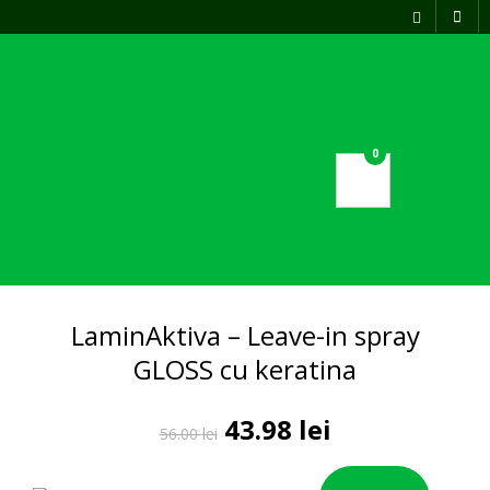
Acasa
Produse naturiste
0
Blog
Pagina de contact
LaminAktiva – Leave-in spray
GLOSS cu keratina
Prețul
Prețul
43.98
lei
56.00
lei
inițial
curent
a
este: