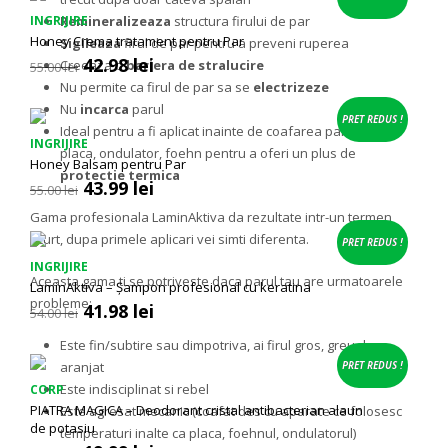
52.00 lei.
Remineralizeaza
structura firului de par
INGRIJIRE
Honey Crema tratament pentru Par
Sigileaza
firul de par pentru a preveni ruperea
Prețul
Prețul
42.98
lei
Creeaza o
bariera de stralucire
55.00
lei
inițial
curent
Nu permite ca firul de par sa se
electrizeze
a
este:
Nu
incarca
parul
fost:
42.98 lei.
PRET REDUS !
Ideal pentru a fi aplicat inainte de coafarea parului cu
55.00 lei.
INGRIJIRE
placa, ondulator, foehn pentru a oferi un plus de
Honey Balsam pentru Par
protectie termica
Prețul
Prețul
43.99
lei
55.00
lei
inițial
curent
Gama profesionala LaminAktiva da rezultate intr-un termen
a
este:
scurt, dupa primele aplicari vei simti diferenta.
fost:
43.99 lei.
PRET REDUS !
55.00 lei.
INGRIJIRE
Aceasta gama ti se potriveste daca parul tau are urmatoarele
LaminAktiva – Șampon profesional cu keratina
probleme:
Prețul
Prețul
41.98
lei
54.00
lei
inițial
curent
Este fin/subtire sau dimpotriva, ai firul gros, greu de
a
este:
fost:
41.98 lei.
aranjat
PRET REDUS !
54.00 lei.
Este indisciplinat si rebel
CORP
PIATRA MAGICA – Deodorant cristal antibacterian alaun
Este agresat mecanic (coafat des cu aparate ce folosesc
de potasiu
temperaturi inalte ca placa, foehnul, ondulatorul)